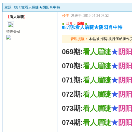
主题 :
087期:看人眉睫★阴阳肖中特
楼主
发表于: 2019-04-24 07:52
【
看人眉睫
】
u
回复
u
编辑
u
087期:看人眉睫★阴阳肖中特
荣誉会员
管理提醒：
本帖被 海涛 执行压帖操作(2025
069期:
看人眉睫
★
阴
070期:
看人眉睫
★
阴
071期:
看人眉睫
★
阴
072期:
看人眉睫
★
阴
073期:
看人眉睫
★
阴
074期:
看人眉睫
★
阴