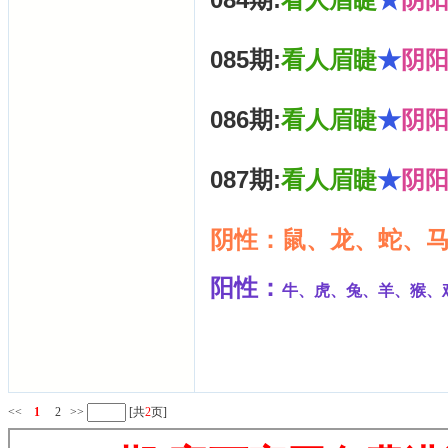
085期:
看人眉睫
★
阴
086期:
看人眉睫
★
阴
087期:
看人眉睫
★
阴
阴性：
鼠、龙、蛇、
阳性：
牛、虎、兔、羊、猴、
<<
1
2
>>
[共
2
页]