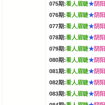
075期:
看人眉睫
★
阴
076期:
看人眉睫
★
阴
077期:
看人眉睫
★
阴
078期:
看人眉睫
★
阴
079期:
看人眉睫
★
阴
080期:
看人眉睫
★
阴
081期:
看人眉睫
★
阴
082期:
看人眉睫
★
阴
083期:
看人眉睫
★
阴
084期:
看人眉睫
★
阴