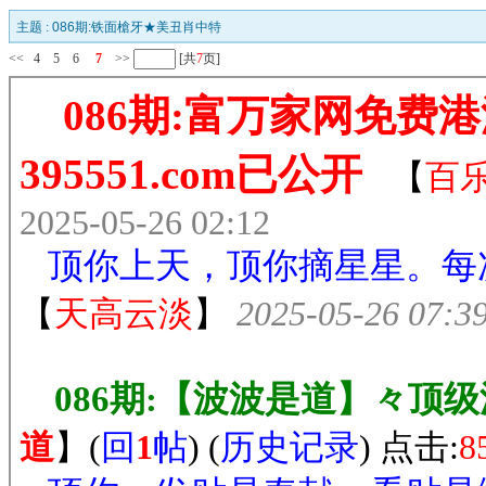
主题 :
086期:铁面槍牙★美丑肖中特
<<
4
5
6
7
>>
[共
7
页]