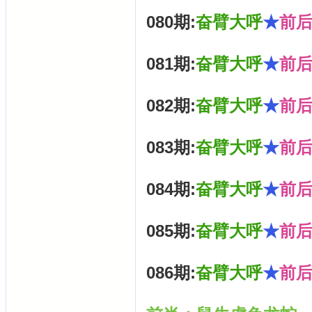
080期:
奋臂大呼
★
前
081期:
奋臂大呼
★
前
082期:
奋臂大呼
★
前
083期:
奋臂大呼
★
前
084期:
奋臂大呼
★
前
085期:
奋臂大呼
★
前
086期:
奋臂大呼
★
前