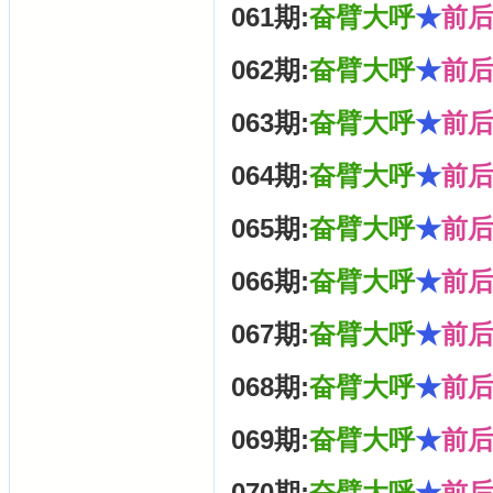
061期:
奋臂大呼
★
前
062期:
奋臂大呼
★
前
063期:
奋臂大呼
★
前
064期:
奋臂大呼
★
前
065期:
奋臂大呼
★
前
066期:
奋臂大呼
★
前
067期:
奋臂大呼
★
前
068期:
奋臂大呼
★
前
069期:
奋臂大呼
★
前
070期:
奋臂大呼
★
前