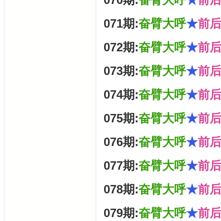
071期:
奋臂大呼
★
前
072期:
奋臂大呼
★
前
073期:
奋臂大呼
★
前
074期:
奋臂大呼
★
前
075期:
奋臂大呼
★
前
076期:
奋臂大呼
★
前
077期:
奋臂大呼
★
前
078期:
奋臂大呼
★
前
079期:
奋臂大呼
★
前