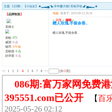
主题 :
110期：【小仙女】★▂▃▄*◣羊年赚大钱! 买啥开啥◢*▄▃▂★
地板
发表于: 2019-09-23 20:36
【
品牌制造
】
u
回复
u
编辑
u
赠人玫瑰,手留余香..
圣骑士
赠人玫瑰,手留余香..
发帖:
975
威望:
0 点
铜币:
979 枚
贡献值:
0 点
好评度:
0 点
<<
1
2
3
4
5
6
7
8
>>
[共
15
页]