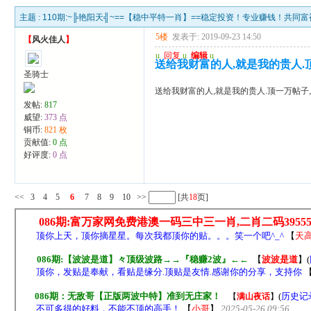
主题 :
110期:~╠艳阳天╣~==【稳中平特一肖】==稳定投资！专业赚钱！共同
5楼
发表于: 2019-09-23 14:50
【
风火佳人
】
u
回复
u
编辑
u
送给我财富的人,就是我的贵人.
圣骑士
送给我财富的人,就是我的贵人.顶一万帖子,
发帖:
817
威望:
373 点
铜币:
821 枚
贡献值:
0 点
好评度:
0 点
<<
3
4
5
6
7
8
9
10
>>
[共
18
页]