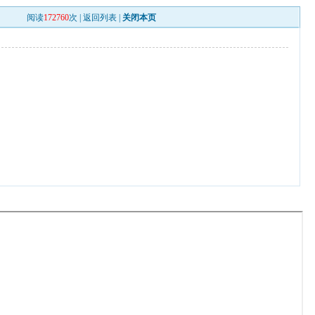
阅读
172760
次 |
返回列表
|
关闭本页